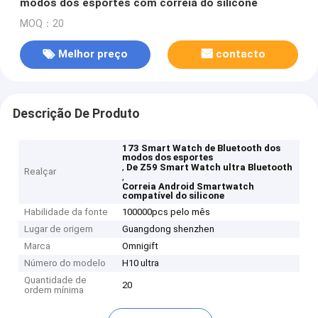
modos dos esportes com correia do silicone
MOQ：20
Melhor preço
contacto
Descrição De Produto
173 Smart Watch de Bluetooth dos
modos dos esportes
,
De Z59 Smart Watch ultra Bluetooth
Realçar
,
Correia Android Smartwatch
compatível do silicone
Habilidade da fonte
100000pcs pelo mês
Lugar de origem
Guangdong shenzhen
Marca
Omnigift
Número do modelo
H10 ultra
Quantidade de
20
ordem mínima