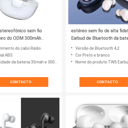
stereofônico sem fio
estéreo sem fio de alta fide
eiro do ODM 300mAh
Earbud de Bluetooth da bat
 que cancela fones de
para o jogo dos esportes da
imento do cabo:Rádio
Versão de Bluetooth:4,2
ial:ABS
Cor:Preto e branco
dade da bateria:35mah e 300mAh
Nome do produto:TWS Earb
CONTACTO
CONTACTO