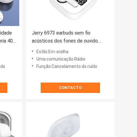
lidade
Jerry 6973 earbuds sem fio
eria 40H
acústicos dos fones de ouvido
 música
estereofônicos sem fio com V5.0
Estilo:Em-orelha
Bluetooth
Uma comunicação:Rádio
uds
Função:Cancelamento do ruído
CONTACTO