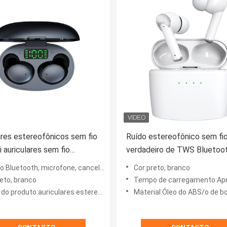
ares estereofônicos sem fio
Ruído estereofônico sem fi
i auriculares sem fio
verdadeiro de TWS Bluetoo
eáveis dos esportes de
Earbud que cancela Earbuds
etooth, microfone, cancelamento do ruído, impermeável
Cor:preto, branco
arbuds
Jerry de sono 8973
reto, branco
Tempo de carregamento:Aproximadam
iculares estereofônicos do bluetooth, auriculares do capacete de Bluetooth da motocicleta, TWS Ea
Material:Óleo do ABS/o de b