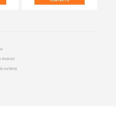
CONTACTO
ho
e Android
do estilete