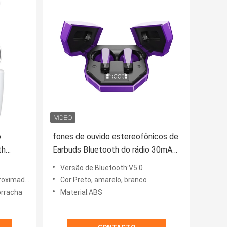
o
fones de ouvido estereofônicos de
th
Earbuds Bluetooth do rádio 30mAh
 para
para o cobre verdadeiro Ø13
Versão de Bluetooth:V5.0
ente 1-2 h
Cor:Preto, amarelo, branco
orracha
Material:ABS