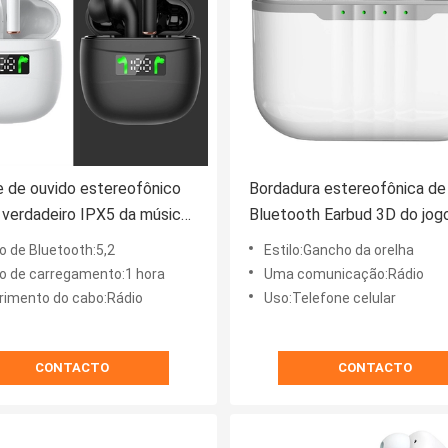
e de ouvido estereofônico
Bordadura estereofônica de
 verdadeiro IPX5 da música
Bluetooth Earbud 3D do jog
eável
Android - fones de ouvido s
o de Bluetooth:5,2
Estilo:Gancho da orelha
 de carregamento:1 hora
Uma comunicação:Rádio
imento do cabo:Rádio
Uso:Telefone celular
CONTACTO
CONTACTO