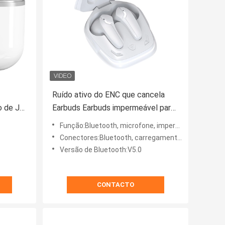
Ruído ativo do ENC que cancela
o de J7
Earbuds Earbuds impermeável para
adios
a natação
Função:Bluetooth, microfone, impermeável
Conectores:Bluetooth, carregamento condutor magnético, rádio
Versão de Bluetooth:V5.0
CONTACTO