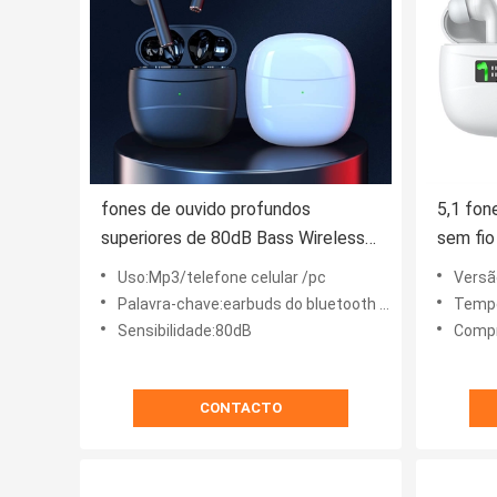
fones de ouvido profundos
5,1 fon
superiores de 80dB Bass Wireless
sem fio
Bluetooth Stereo Earbud
imperm
Uso:Mp3/telefone celular /pc
Versã
construídos no Mic
Palavra-chave:earbuds do bluetooth dos tws
Tempo
Sensibilidade:80dB
Compr
CONTACTO