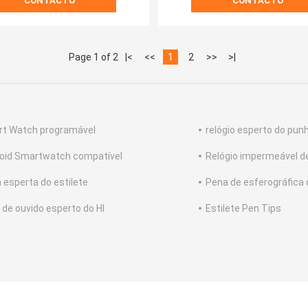
CONTACTO
CONTACTO
Page 1 of 2
|<
<<
1
2
>>
>|
t Watch programável
relógio esperto do pun
oid Smartwatch compatível
Relógio impermeável d
 esperta do estilete
Pena de esferográfica 
 de ouvido esperto do HI
Estilete Pen Tips