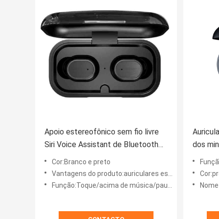
Apoio estereofônico sem fio livre
Auricul
Siri Voice Assistant de Bluetooth
dos min
Earbud da orelha de MSDS Jerry
imperm
Cor:Branco e preto
Função:Blu
6976
IPX5 E
Vantagens do produto:auriculares estereofônicos do bluetooth
Cor:p
Função:Toque/acima de música/pausa/do telefone/volume cortados da resposta/para baixo/voz de Siri assistent
Nome do produto:aur