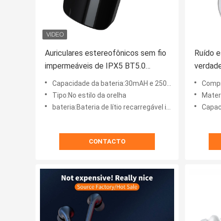
Auriculares estereofônicos sem fio
Ruído e
impermeáveis de IPX5 BT5.0
verdad
Bluetooth com microfone
Earbuds
Capacidade da bateria:30mAH e 250mAh
Compr
ouvido
Tipo:No estilo da orelha
Mater
bateria:Bateria de lítio recarregável incorporado
Capaci
CONTACTO