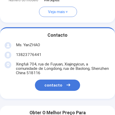
Número do modelo
HW56plus
Veja mais
Contacto
Ms. YanZHAO
13823776441
Xingfuli 704, rua de Fuyuan, Xiajingyicun, a
comunidade de Longdong, rua de Baolong, Shenzhen
China 518116
contacto
Obter O Melhor Preço Para