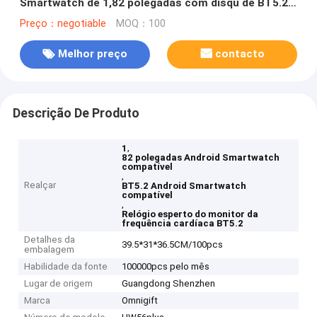
Smartwatch de 1,82 polegadas com disqu de BT5.2
Bluetooth
Preço：negotiable
MOQ：100
Melhor preço
contacto
Descrição De Produto
,
1
82 polegadas Android Smartwatch
compatível
,
Realçar
BT5.2 Android Smartwatch
compatível
,
Relógio esperto do monitor da
frequência cardíaca BT5.2
Detalhes da
39.5*31*36.5CM/100pcs
embalagem
Habilidade da fonte
100000pcs pelo mês
Lugar de origem
Guangdong Shenzhen
Marca
Omnigift