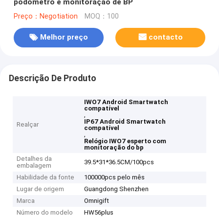
podômetro e monitoração de BP
Preço：Negotiation
MOQ：100
Melhor preço
contacto
Descrição De Produto
IWO7 Android Smartwatch
compatível
,
IP67 Android Smartwatch
Realçar
compatível
,
Relógio IWO7 esperto com
monitoração do bp
Detalhes da
39.5*31*36.5CM/100pcs
embalagem
Habilidade da fonte
100000pcs pelo mês
Lugar de origem
Guangdong Shenzhen
Marca
Omnigift
Número do modelo
HW56plus