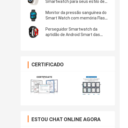
Smartwatch para seus estilo de
vida e orçamento
Monitor da pressão sanguínea do
Smart Watch com memória Flash
128 MB/64MB
Perseguidor Smartwatch da
aptidão de Android Smart das
mulheres com os Apps sociais
DT300pro dos meios
CERTIFICADO
ESTOU CHAT ONLINE AGORA