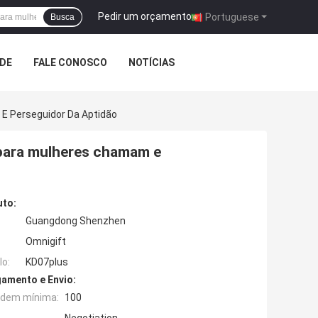
Pedir um orçamento
|
Portuguese
Busca
ADE
FALE CONOSCO
NOTÍCIAS
 E Perseguidor Da Aptidão
 para mulheres chamam e
uto:
Guangdong Shenzhen
Omnigift
o:
KD07plus
amento e Envio:
rdem mínima:
100