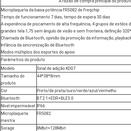
A razão de compra principal do produt
Microplaqueta da baixa potência FR5082 de Freqchip
Tempo de funcionamento 7 dias, tempo de espera 30 dias
A experiência de piscamento de alta frequência, 4 grupos de estilos 
grandes tela 1,75 sem ângulo de visão e sem fronteira, definição 320
Chamada de Bluetooth, opinião da promoção da informação, playback
Infância da sincronização de Bluetooth
Modos múltiplos dos esportes do apoio
Parâmetros do produto
Modelo
Sinal de adição KD07
Tamanho do
44*38*8mm
produto
Cor
Preto/de prata/ouro/verde/azul/vermelho
Bluetooth
BT2.1+EDR+BLE5.0
Nível impermeável
IP66
Microplaqueta
FR5082
mestra
Sorage
8Mbit+128Mbit