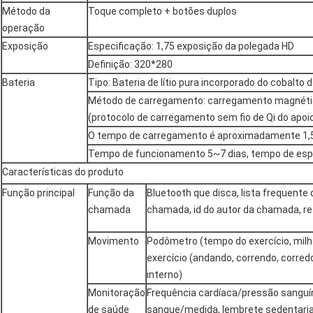
Método da
Toque completo + botões duplos
operação
Exposição
Especificação: 1,75 exposição da polegada HD
Definição: 320*280
Bateria
Tipo: Bateria de lítio pura incorporado do cobalto
Método de carregamento: carregamento magnéti
(protocolo de carregamento sem fio de Qi do apoi
O tempo de carregamento é aproximadamente 1,
Tempo de funcionamento 5~7 dias, tempo de espe
Características do produto
Função principal
Função da
Bluetooth que disca, lista frequente 
chamada
chamada, id do autor da chamada, re
Movimento
Podômetro (tempo do exercício, milh
exercício (andando, correndo, corred
interno)
Monitoração
Frequência cardíaca/pressão sanguí
de saúde
sangue/medida, lembrete sedentari