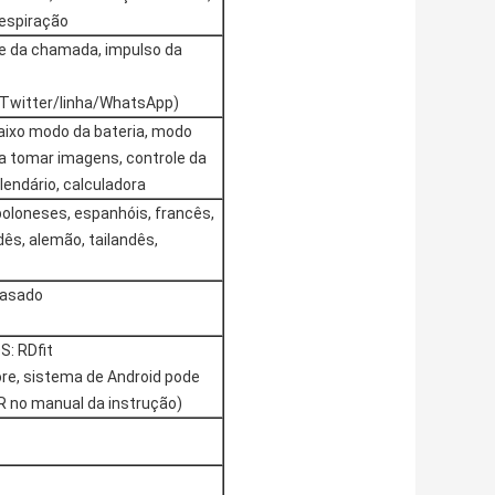
respiração
e da chamada, impulso da
witter/linha/WhatsApp)
 baixo modo da bateria, modo
ara tomar imagens, controle da
endário, calculadora
 poloneses, espanhóis, francês,
dês, alemão, tailandês,
rasado
S: RDfit
ore, sistema de Android pode
QR no manual da instrução)