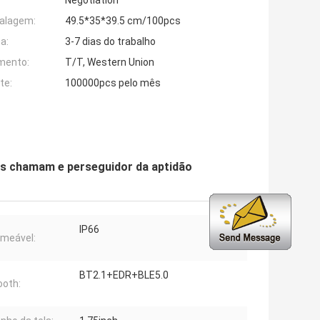
Negotiation
alagem:
49.5*35*39.5 cm/100pcs
a:
3-7 dias do trabalho
mento:
T/T, Western Union
te:
100000pcs pelo mês
es chamam e perseguidor da aptidão
IP66
meável:
BT2.1+EDR+BLE5.0
ooth: