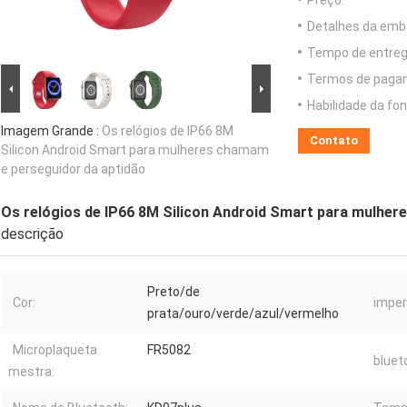
Preço:
Detalhes da emb
Tempo de entreg
Termos de paga
Habilidade da fon
Imagem Grande :
Os relógios de IP66 8M
Contato
Silicon Android Smart para mulheres chamam
e perseguidor da aptidão
Os relógios de IP66 8M Silicon Android Smart para mulher
descrição
Preto/de
Cor:
imper
prata/ouro/verde/azul/vermelho
Microplaqueta
FR5082
bluet
mestra: