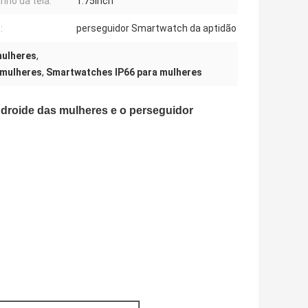
ho da tela:
1.75inch
:
perseguidor Smartwatch da aptidão
mulheres
,
 mulheres
,
Smartwatches IP66 para mulheres
ndroide das mulheres e o perseguidor