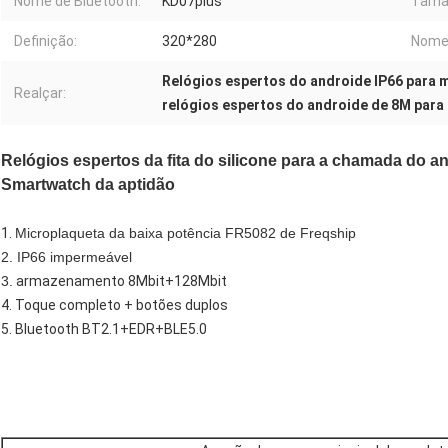
Nome de Bluetooth:
KD07plus
Taman
Definição:
320*280
Nome
Relógios espertos do androide IP66 para 
Realçar:
relógios espertos do androide de 8M para
Relógios espertos da fita do silicone para a chamada do a
Smartwatch da aptidão
1.
Microplaqueta da baixa potência FR5082 de Freqship
2. IP66 impermeável
3.
armazenamento 8Mbit+128Mbit
4. Toque completo + botões duplos
5. Bluetooth BT2.1+EDR+BLE5.0