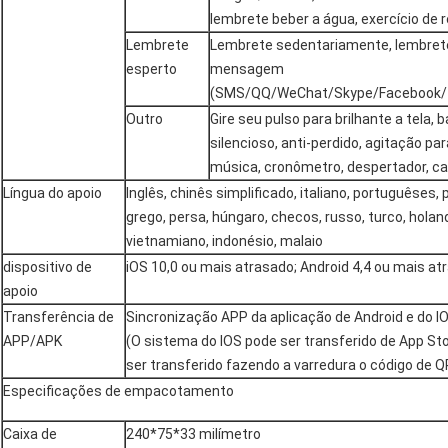
lembrete beber a água, exercício de 
Lembrete
Lembrete sedentariamente, lembret
esperto
mensagem
(SMS/QQ/WeChat/Skype/Facebook/T
Outro
Gire seu pulso para brilhante a tela,
silencioso, anti-perdido, agitação p
música, cronômetro, despertador, cal
Língua do apoio
Inglês, chinês simplificado, italiano, portuguêses,
grego, persa, húngaro, checos, russo, turco, holan
vietnamiano, indonésio, malaio
dispositivo de
iOS 10,0 ou mais atrasado; Android 4,4 ou mais at
apoio
Transferência de
Sincronização APP da aplicação de Android e do IO
APP/APK
(O sistema do IOS pode ser transferido de App St
ser transferido fazendo a varredura o código de 
Especificações de empacotamento
Caixa de
240*75*33 milímetro