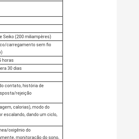
 de Seiko (200 miliampères)
co/carregamento sem fio
o)
5 horas
ra 30 dias
do contato, história de
sposta/rejeição
agem, calorias), modo do
or escalando, dando um ciclo,
nea/oxigênio do
amente, monitoração do sono,