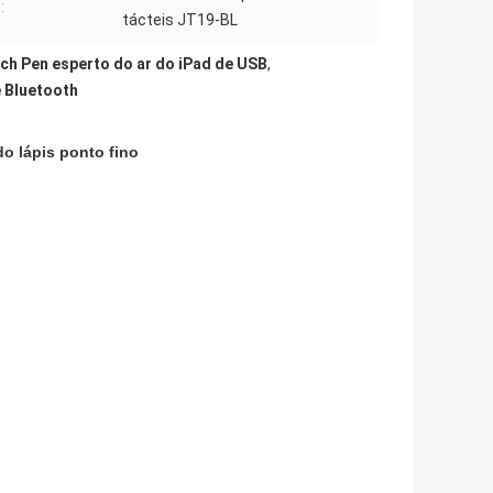
:
tácteis JT19-BL
ch Pen esperto do ar do iPad de USB
,
e Bluetooth
do lápis ponto fino