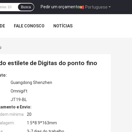
Pedir um orçamento
|
Portuguese
Busca
ADE
FALE CONOSCO
NOTÍCIAS
o
o estilete de Digitas do ponto fino
uto:
Guangdong Shenzhen
Omnigift
JT19-BL
amento e Envio:
rdem mínima:
20
alagem:
1.5*8.9*163mm
a:
3-7 dias do trabalho