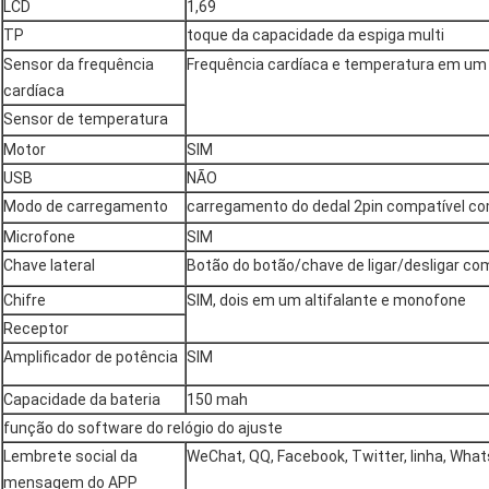
LCD
1,69
TP
toque da capacidade da espiga multi
Sensor da frequência
Frequência cardíaca e temperatura em um
cardíaca
Sensor de temperatura
Motor
SIM
USB
NÃO
Modo de carregamento
carregamento do dedal 2pin compatível c
Microfone
SIM
Chave lateral
Botão do botão/chave de ligar/desligar c
Chifre
SIM, dois em um altifalante e monofone
Receptor
Amplificador de potência
SIM
Capacidade da bateria
150 mah
função do software do relógio do ajuste
Lembrete social da
WeChat, QQ, Facebook, Twitter, linha, Wha
mensagem do APP