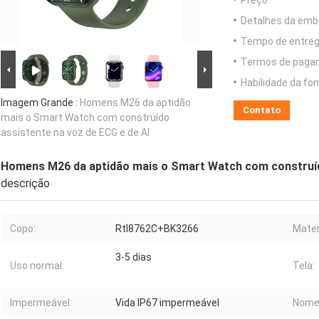
Preço:
Detalhes da emb
Tempo de entreg
Termos de paga
Habilidade da fon
Imagem Grande :
Homens M26 da aptidão
Contato
mais o Smart Watch com construído
assistente na voz de ECG e de AI
Homens M26 da aptidão mais o Smart Watch com construído
descrição
Copo:
Rtl8762C+BK3266
Mater
3-5 dias
Uso normal:
Tela:
Impermeável:
Vida IP67 impermeável
Nome