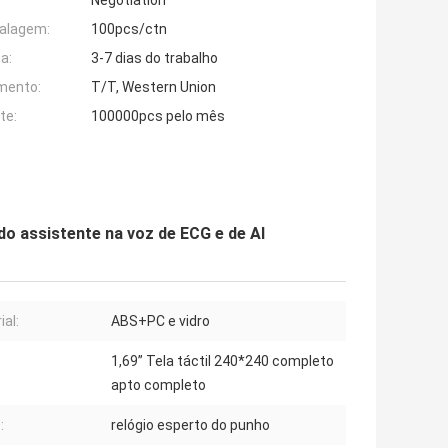
Negotiation
alagem:
100pcs/ctn
a:
3-7 dias do trabalho
mento:
T/T, Western Union
te:
100000pcs pelo mês
 assistente na voz de ECG e de AI
ial:
ABS+PC e vidro
1,69” Tela táctil 240*240 completo
apto completo
:
relógio esperto do punho