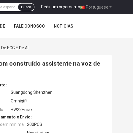
Pedir um orçamento
|
Portuguese
Busca
ADE
FALE CONOSCO
NOTÍCIAS
De ECG E De AI
m construído assistente na voz de
uto:
Guangdong Shenzhen
Omnigift
o:
HW22+max
amento e Envio:
rdem mínima:
200PCS