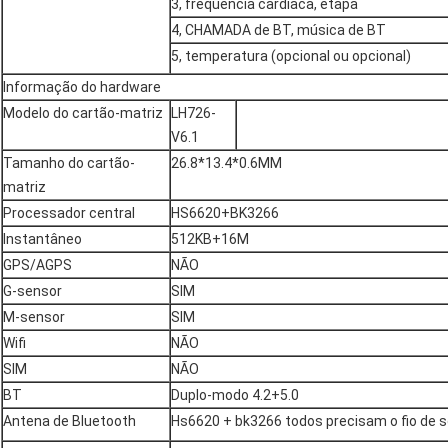
3, frequência cardíaca, etapa
4, CHAMADA de BT, música de BT
5, temperatura (opcional ou opcional)
Informação do hardware
Modelo do cartão-matriz
LH726-
V6.1
Tamanho do cartão-
26.8*13.4*0.6MM
matriz
Processador central
HS6620+BK3266
Instantâneo
512KB+16M
GPS/AGPS
NÃO
G-sensor
SIM
M-sensor
SIM
Wifi
NÃO
SIM
NÃO
BT
Duplo-modo 4.2+5.0
Antena de Bluetooth
Hs6620 + bk3266 todos precisam o fio de 